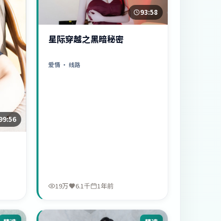
93:58
星际穿越之黑暗秘密
爱情
· 线路
99:56
19万
6.1千
1年前