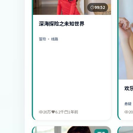
99:52
深海探险之未知世界
冒险
· 线路
欢
悬疑
20万
6.2千
1年前
2