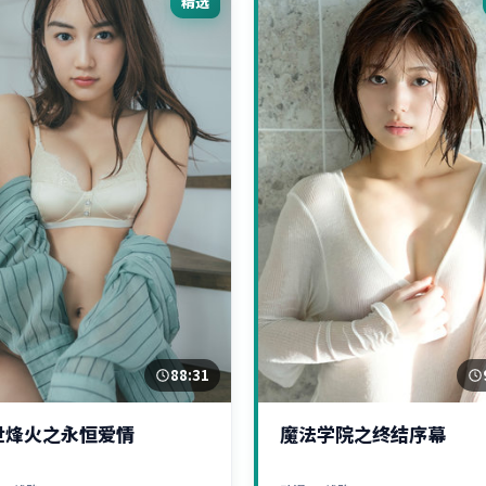
精选
88:31
世烽火之永恒爱情
魔法学院之终结序幕