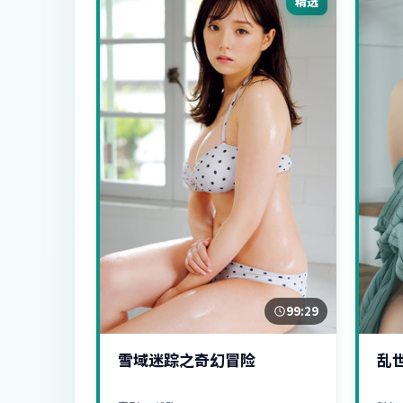
精选
99:29
雪域迷踪之奇幻冒险
乱