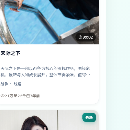
99:02
天际之下
天际之下是一部以战争为核心的影视作品，围绕危
机、反转与人物成长展开，整体节奏紧凑，值得推
荐观看。
战争
· 线路
2.1万
2.6千
7年前
最新