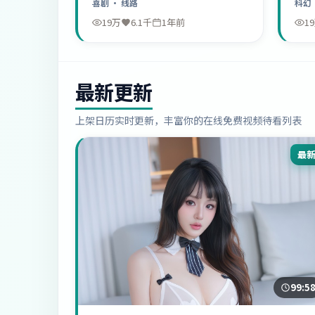
喜剧
· 线路
科幻
19万
6.1千
1年前
1
最新更新
上架日历实时更新，丰富你的在线免费视频待看列表
最
99:5