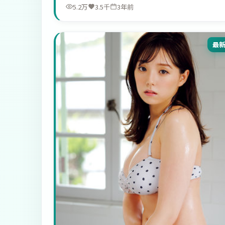
5.2万
3.5千
3年前
最