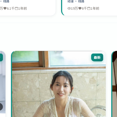
· 线路
动漫
· 线路
9万
6.1千
1年前
19万
6千
1年前
新
最新
8