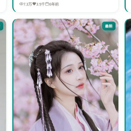
7.3万
3.9千
6年前
新
最新