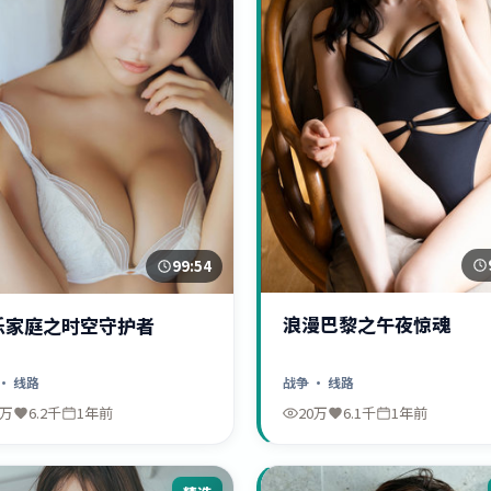
99:54
浪漫巴黎之午夜惊魂
乐家庭之时空守护者
战争
· 线路
· 线路
0万
6.2千
1年前
20万
6.1千
1年前