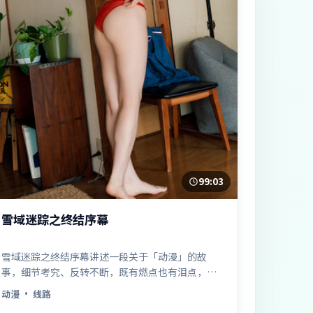
99:03
雪域迷踪之终结序幕
雪域迷踪之终结序幕讲述一段关于「动漫」的故
事，细节考究、反转不断，既有燃点也有泪点，值
得二刷……
动漫
· 线路