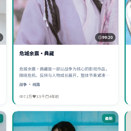
4
99:20
危城余震·典藏
危城余震·典藏是一部以战争为核心的影视作品，
围绕危机、反转与人物成长展开，整体节奏紧凑，
值得推荐观看。
战争
· 线路
7.1万
3.5千
4年前
新
最新