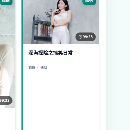
精选
精选
99:35
深海探险之搞笑日常
犯罪
· 线路
99:33