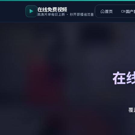
在线免费视频
首页
国产
高清片单每日上新 · 秒开即播省流量
在
覆